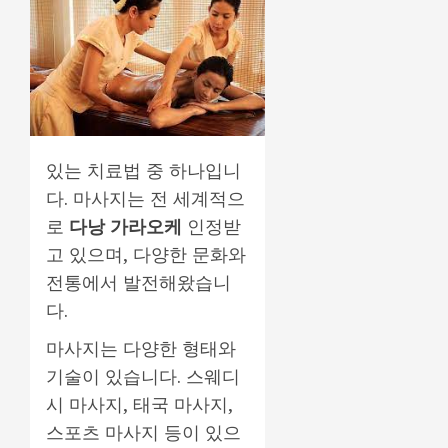
있는 치료법 중 하나입니
다. 마사지는 전 세계적으
로
다낭 가라오케
인정받
고 있으며, 다양한 문화와
전통에서 발전해왔습니
다.
마사지는 다양한 형태와
기술이 있습니다. 스웨디
시 마사지, 태국 마사지,
스포츠 마사지 등이 있으