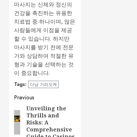
마사지는 신체와 정신의
건강을 촉진하는 유용한
치료법 중 하나이며, 많은
사람들에게 이점을 제공
할 수 있습니다. 하지만
마사지를 받기 전에 전문
가와 상담하여 적절한 유
형과 기술을 선택하는 것
이 중요합니다.
Tags:
다낭 가라오케
Post
Previous
navigation
Unveiling the
Previous
Thrills and
post:
Risks: A
Comprehensive
Guide to Casinos