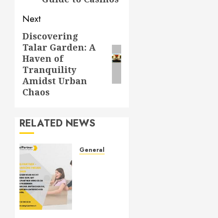
Next
Discovering
Next
Talar Garden: A
post:
Haven of
Tranquility
Amidst Urban
Chaos
RELATED NEWS
General
ZügelPartner:
Your
Trusted
Moving
and
Relocation