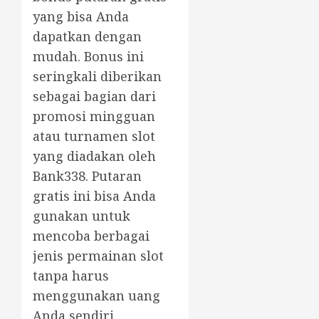
yang bisa Anda
dapatkan dengan
mudah. Bonus ini
seringkali diberikan
sebagai bagian dari
promosi mingguan
atau turnamen slot
yang diadakan oleh
Bank338. Putaran
gratis ini bisa Anda
gunakan untuk
mencoba berbagai
jenis permainan slot
tanpa harus
menggunakan uang
Anda sendiri.