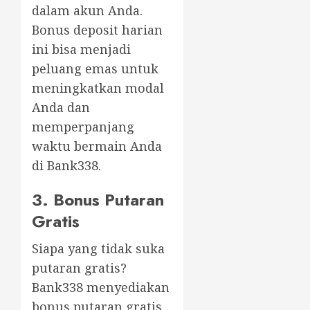
dalam akun Anda.
Bonus deposit harian
ini bisa menjadi
peluang emas untuk
meningkatkan modal
Anda dan
memperpanjang
waktu bermain Anda
di Bank338.
3. Bonus Putaran
Gratis
Siapa yang tidak suka
putaran gratis?
Bank338 menyediakan
bonus putaran gratis