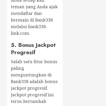
Anda setiap kali
teman yang Anda ajak
mendaftar dan
bermain di Bank338
melalui bank338-
link.com.
5. Bonus Jackpot
Progresif
Salah satu fitur bonus
paling
menguntungkan di
Bank338 adalah bonus
jackpot progresif.
Jackpot progresif ini
terus bertambah