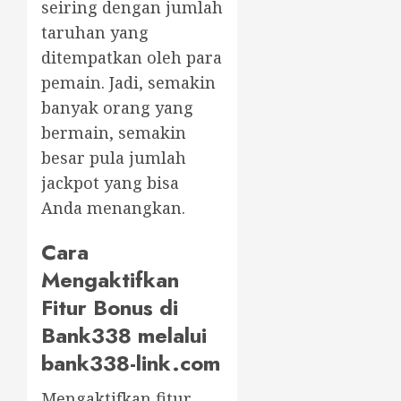
seiring dengan jumlah
taruhan yang
ditempatkan oleh para
pemain. Jadi, semakin
banyak orang yang
bermain, semakin
besar pula jumlah
jackpot yang bisa
Anda menangkan.
Cara
Mengaktifkan
Fitur Bonus di
Bank338 melalui
bank338-link.com
Mengaktifkan fitur