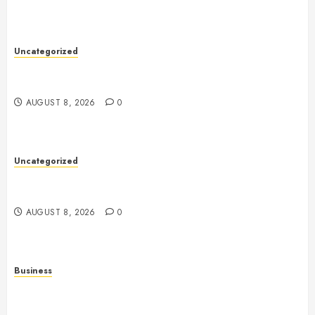
Uncategorized
Toto Sites: A Comprehensive Guide to Online Toto
Betting Platforms
AUGUST 8, 2026
0
Uncategorized
Slot Machines: A Complete Guide to Their History,
Technology, Gameplay, and Modern Features
AUGUST 8, 2026
0
Business
Online Games: The Complete Guide to Digital
Entertainment and Multiplayer Gaming