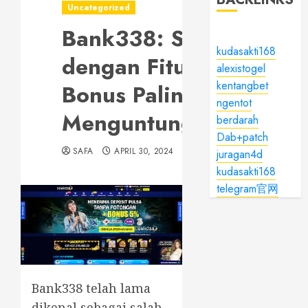
Uncategorized
Bank338: Slot
kudasakti168
dengan Fitur
alexistogel
kentangbet
Bonus Paling
ngentot
Menguntungkan
berdarah
Dab+patch
SAFA
APRIL 30, 2024
juragan4d
kudasakti168
telegram官网
Bank338 telah lama
dikenal sebagai salah