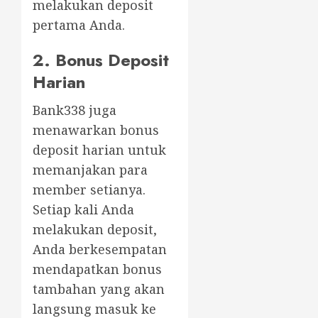
melakukan deposit
pertama Anda.
2. Bonus Deposit
Harian
Bank338 juga
menawarkan bonus
deposit harian untuk
memanjakan para
member setianya.
Setiap kali Anda
melakukan deposit,
Anda berkesempatan
mendapatkan bonus
tambahan yang akan
langsung masuk ke