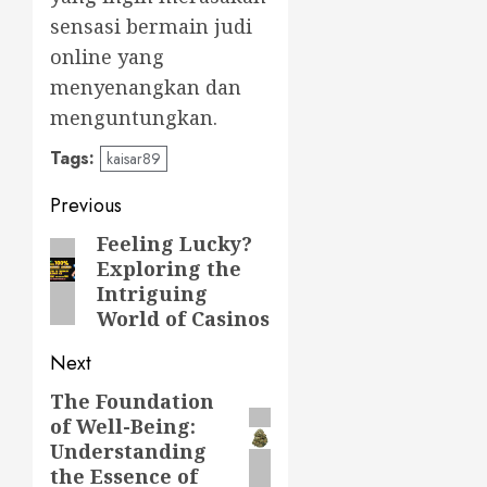
sensasi bermain judi
online yang
menyenangkan dan
menguntungkan.
Tags:
kaisar89
Post
Previous
navigation
Feeling Lucky?
Previous
Exploring the
post:
Intriguing
World of Casinos
Next
The Foundation
Next
of Well-Being:
post:
Understanding
the Essence of