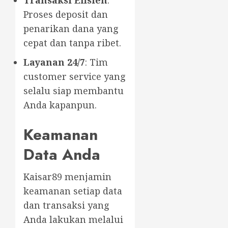
Proses deposit dan
penarikan dana yang
cepat dan tanpa ribet.
Layanan 24/7
: Tim
customer service yang
selalu siap membantu
Anda kapanpun.
Keamanan
Data Anda
Kaisar89 menjamin
keamanan setiap data
dan transaksi yang
Anda lakukan melalui