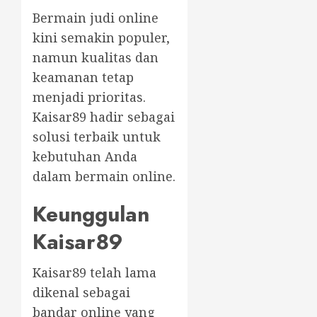
Bermain judi online
kini semakin populer,
namun kualitas dan
keamanan tetap
menjadi prioritas.
Kaisar89 hadir sebagai
solusi terbaik untuk
kebutuhan Anda
dalam bermain online.
Keunggulan
Kaisar89
Kaisar89 telah lama
dikenal sebagai
bandar online yang