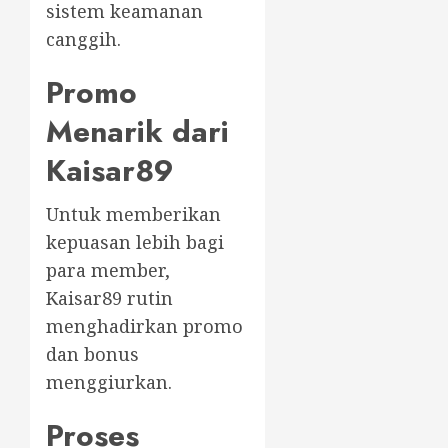
sistem keamanan
canggih.
Promo
Menarik dari
Kaisar89
Untuk memberikan
kepuasan lebih bagi
para member,
Kaisar89 rutin
menghadirkan promo
dan bonus
menggiurkan.
Proses