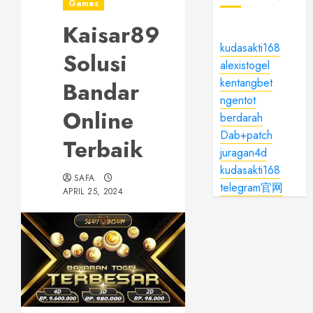
Games
Kaisar89
kudasakti168
Solusi
alexistogel
kentangbet
Bandar
ngentot
Online
berdarah
Dab+patch
Terbaik
juragan4d
kudasakti168
SAFA
telegram官网
APRIL 25, 2024